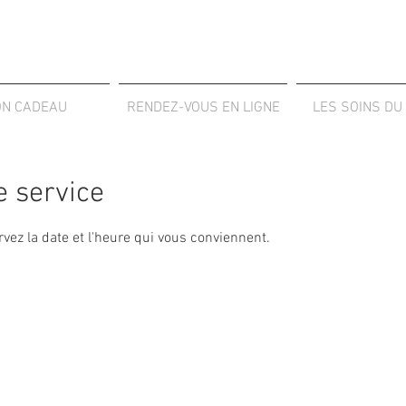
ON CADEAU
RENDEZ-VOUS EN LIGNE
LES SOINS DU
 service
rvez la date et l'heure qui vous conviennent.