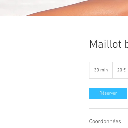
Maillot 
20
euros
30 min
3
20 €
0
m
i
Réserver
n
Coordonnées